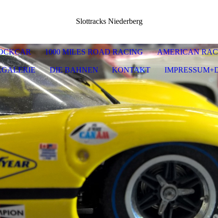
Slottracks Niederberg
OCKCAR
1000 MILES ROAD RACING
AMERICAN RAC
RGALERIE
DIE BAHNEN
KONTAKT
IMPRESSUM+