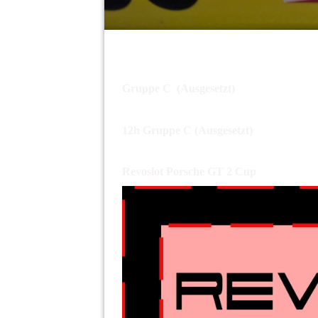
Gruppe
C (Ausgesetzt)
12h Gruppe C (Ausgesetzt)
Revoslot Porsche GT 2 Cup