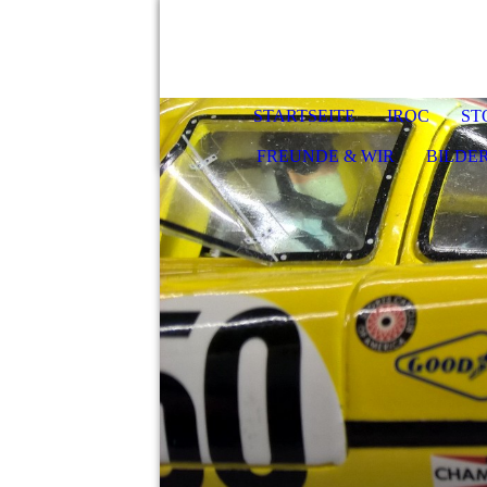
STARTSEITE
IROC
ST
FREUNDE & WIR
BILDE